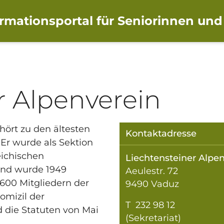
ormationsportal für Seniorinnen und
r Alpenverein
hört zu den ältesten
Kontaktadresse
Er wurde als Sektion
eichischen
Liechtensteiner Alpen
und wurde 1949
Aeulestr. 72
’600 Mitgliedern der
9490 Vaduz
omizil der
T 232 98 12
d die Statuten von Mai
(Sekretariat)