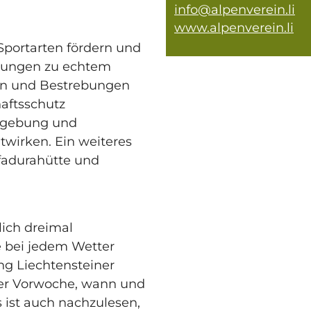
info@alpenverein.li
www.alpenverein.li
Sportarten fördern und
itungen zu echtem
ken und Bestrebungen
aftsschutz
tzgebung und
wirken. Ein weiteres
afadurahütte und
ich dreimal
 bei jedem Wetter
ng Liechtensteiner
der Vorwoche, wann und
 ist auch nachzulesen,